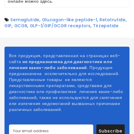
онлайн можно здесь.
Semaglutide
,
Glucagon-like peptide-1
,
Retatrutide
,
GIP
,
GCGR
,
GLP-1/GIP/GCGR receptors
,
Tirzepatide
Вся продукция, представленная на страницах веб-
сайта
не предназначена для диагностики или
лечения каких-либо заболеваний
. Продукция
предназначена исключительно для исследований.
Представленные товары не являются
лекарственными препаратами, средствами для
диагностики или профилактики лечения каких-либо
заболеваний, также не используются для смягчения
или излечения недомоганий вызванных причинами
различных заболеваний.
Subscribe