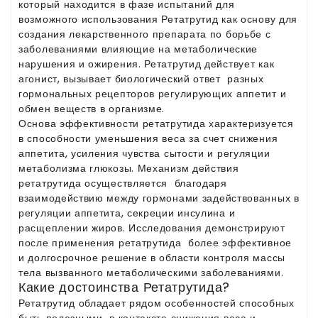
который находится в фазе испытаний для
возможного использования Ретатрутид как основу для
создания лекарственного препарата по борьбе с
заболеваниями влияющие на метаболические
нарушения и ожирения. Ретатрутид действует как
агонист, вызывает биологический ответ разных
гормональных рецепторов регулирующих аппетит и
обмен веществ в организме.
Основа эффективности ретатрутида характеризуется
в способности уменьшения веса за счет снижения
аппетита, усиления чувства сытости и регуляции
метаболизма глюкозы. Механизм действия
ретатрутида осуществляется благодаря
взаимодействию между гормонами задействованных в
регуляции аппетита, секреции инсулина и
расщеплении жиров. Исследования демонстрируют
после применения ретатрутида более эффективное
и долгосрочное решение в области контроля массы
тела вызванного метаболическими заболеваниями.
Какие достоинства Ретатрутида?
Ретатрутид обладает рядом особенностей способных
быть полезными в контексте снижения веса и