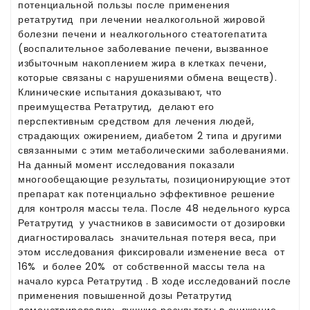
потенциальной пользы после применения
ретатрутид при лечении неалкогольной жировой
болезни печени и неалкогольного стеатогепатита
(воспалительное заболевание печени, вызванное
избыточным накоплением жира в клетках печени,
которые связаны с нарушениями обмена веществ).
Клинические испытания доказывают, что
преимущества Ретатрутид, делают его
перспективным средством для лечения людей,
страдающих ожирением, диабетом 2 типа и другими
связанными с этим метаболическими заболеваниями.
На данный момент исследования показали
многообещающие результаты, позиционирующие этот
препарат как потенциально эффективное решение
для контроля массы тела. После 48 недельного курса
Ретатрутид у участников в зависимости от дозировки
диагностировалась значительная потеря веса, при
этом исследования фиксировали изменение веса от
16% и более 20% от собственной массы тела на
начало курса Ретатрутид . В ходе исследований после
применения повышенной дозы Ретатрутид
демонстрировались лучшие результаты в снижение