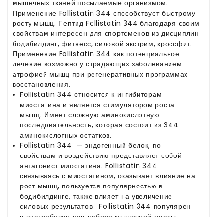
мышечных тканей посылаемые организмом.
Применение Follistatin 344 способствует быстрому
росту мышц. Пептид Follistatin 344 благодаря своим
свойствам интересен для спортсменов из дисциплин
бодибилдинг, фитнесс, силовой экстрим, кроссфит.
Применение Follistatin 344 как потенциальное
лечение возможно у страдающих заболеванием
атрофией мышц при регенеративных программах
восстановления.
Follistatin 344 относится к ингибиторам
миостатина и является стимулятором роста
мышц. Имеет сложную аминокислотную
последовательность, которая состоит из 344
аминокислотных остатков.
Follistatin 344 — эндогенный белок, по
свойствам и воздействию представляет собой
антагонист миостатина. Follistatin 344
связываясь с миостатином, оказывает влияние на
рост мышц, пользуется популярностью в
бодибилдинге, также влияет на увеличение
силовых результатов. Follistatin 344 популярен
и востребован при наборе мышечной массы.