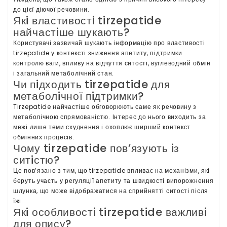
до цiєї дiючої речовини.
Якi властивостi tirzepatide
найчастiше шукають?
Користувачi зазвичай шукають iнформацiю про властивостi
tirzepatide у контекстi зниження апетиту, пiдтримки
контролю ваги, впливу на вiдчуття ситостi, вуглеводний обмiн
i загальний метаболiчний стан.
Чи пiдходить tirzepatide для
метаболiчної пiдтримки?
Tirzepatide найчастiше обговорюють саме як речовину з
метаболiчною спрямованiстю. Iнтерес до нього виходить за
межi лише теми схуднення i охоплює ширший контекст
обмiнних процесiв.
Чому tirzepatide пов’язують iз
ситiстю?
Це пов’язано з тим, що tirzepatide впливає на механiзми, якi
беруть участь у регуляцiї апетиту та швидкостi випорожнення
шлунка, що може вiдображатися на сприйняттi ситостi пiсля
їжi.
Якi особливостi tirzepatide важливi
для опису?