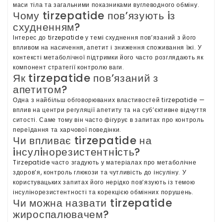
маси тiла та загальними показниками вуглеводного обмiну.
Чому tirzepatide пов’язують iз
схудненням?
Iнтерес до tirzepatide у темi схуднення пов’язаний з його
впливом на насичення, апетит i зниження споживання їжi. У
контекстi метаболiчної пiдтримки його часто розглядають як
компонент стратегiї контролю ваги.
Як tirzepatide пов’язаний з
апетитом?
Одна з найбiльш обговорюваних властивостей tirzepatide —
вплив на центри регуляцiї апетиту та на суб’єктивне вiдчуття
ситостi. Саме тому вiн часто фiгурує в запитах про контроль
переїдання та харчової поведiнки.
Чи впливає tirzepatide на
iнсулiнорезистентнiсть?
Tirzepatide часто згадують у матерiалах про метаболiчне
здоров’я, контроль глюкози та чутливiсть до iнсулiну. У
користувацьких запитах його нерiдко пов’язують iз темою
iнсулiнорезистентностi та корекцiєю обмiнних порушень.
Чи можна назвати tirzepatide
жироспалювачем?