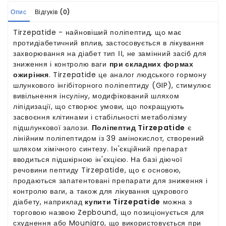
Опис
Відгуків (0)
Tirzepatide - найновіший поліпептид, що має
протидіабетичний вплив, застосовується в лікування
захворювання на діабет тип ІІ, не замінний засіб для
зниження і контролю ваги
при складних формах
ожиріння
. Tirzepatide це аналог людського гормону
шлункового інгібіторного поліпептиду (GIP), стимулює
вивільнення інсуліну, модифікований шляхом
ліпідизації, що створює умови, що покращують
засвоєння клітинами і стабільності метаболізму
підшлункової залози.
Поліпептид Tirzepatide
є
лінійним поліпептидом із 39 амінокислот, створений
шляхом хімічного синтезу. Ін'єкційний препарат
вводиться підшкірною ін'єкцією. На базі діючої
речовини пептиду Tirzepatide, що є основою,
продаються запатентовані препарати для зниження і
контролю ваги, а також для лікування цукрового
діабету, наприклад
купити Tirzepatide
можна з
торговою назвою Zepbound, що позиціонується для
схуднення або Mounjaro, що використовується при