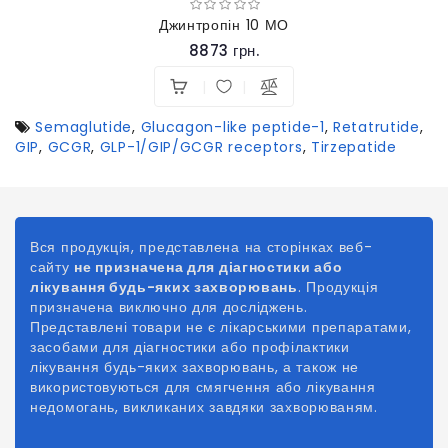
Джинтропін 10 МО
8873 грн.
Semaglutide
,
Glucagon-like peptide-1
,
Retatrutide
,
GIP
,
GCGR
,
GLP-1/GIP/GCGR receptors
,
Tirzepatide
Вся продукція, представлена на сторінках веб-
сайту
не призначена для діагностики або
лікування будь-яких захворювань
. Продукція
призначена виключно для досліджень.
Представлені товари не є лікарськими препаратами,
засобами для діагностики або профілактики
лікування будь-яких захворювань, а також не
використовуються для смягчення або лікування
недомогань, викликаних
завдяки
захворюваням.