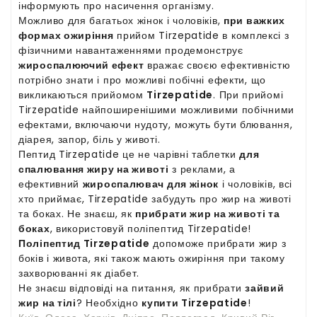
інформують про насичення організму.
Можливо для багатьох жінок і чоловіків,
при важких
формах ожиріння
прийом Tirzepatide в комплексі з
фізичними навантаженнями продемонструє
жироспалюючий ефект
вражає своєю ефективністю
потрібно знати і про можливі побічні ефекти, що
викликаються прийомом
Tirzepatide
. При прийомі
Tirzepatide найпоширенішими можливими побічними
ефектами, включаючи нудоту, можуть бути блювання,
діарея, запор, біль у животі.
Пептид Tirzepatide це не чарівні таблетки
для
спалювання жиру на животі
з реклами, а
ефективний
жироспалювач для жінок
і чоловіків, всі
хто приймає, Tirzepatide забудуть про жир на животі
та боках. Не знаєш, як
прибрати жир на животі та
боках
, використовуй поліпептид Tirzepatide!
Поліпептид Tirzepatide
допоможе прибрати жир з
боків і живота, які також мають ожиріння при такому
захворюванні як діабет.
Не знаєш відповіді на питання, як прибрати
зайвий
жир на тілі
? Необхідно
купити Tirzepatide
!