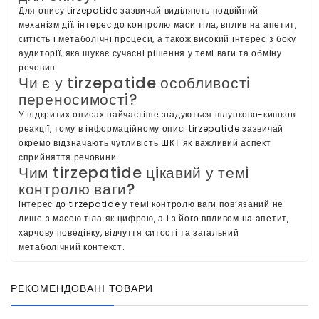
Для опису tirzepatide зазвичай видiляють подвiйний
механiзм дiї, iнтерес до контролю маси тiла, вплив на апетит,
ситiсть i метаболiчнi процеси, а також високий iнтерес з боку
аудиторiї, яка шукає сучаснi рiшення у темi ваги та обмiну
речовин.
Чи є у tirzepatide особливостi
переносимостi?
У вiдкритих описах найчастiше згадуються шлунково-кишковi
реакцiї, тому в iнформацiйному описi tirzepatide зазвичай
окремо вiдзначають чутливiсть ШКТ як важливий аспект
сприйняття речовини.
Чим tirzepatide цiкавий у темi
контролю ваги?
Iнтерес до tirzepatide у темi контролю ваги пов’язаний не
лише з масою тiла як цифрою, а i з його впливом на апетит,
харчову поведiнку, вiдчуття ситостi та загальний
метаболiчний контекст.
РЕКОМЕНДОВАНІ ТОВАРИ