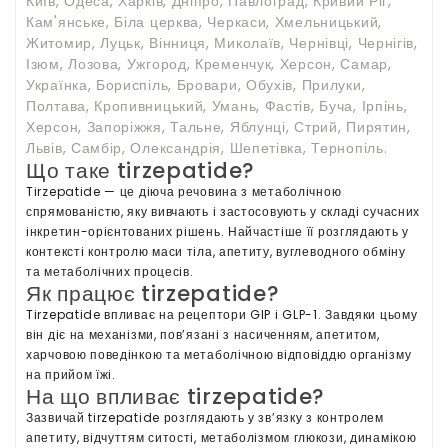
Київ, Одеса, Харків, Дніпро, Павлоград, Кривий Ріг,
Кам'янське, Біла церква, Черкаси, Хмельницький,
Житомир, Луцьк, Вінниця, Миколаїв, Чернівці, Чернігів,
Ізюм, Лозова, Ужгород, Кременчук, Херсон, Самар,
Українка, Бориспіль, Бровари, Обухів, Прилуки,
Полтава, Кропивницький, Умань, Фастів, Буча, Ірпінь,
Херсон, Запоріжжя, Тальне, Яблунці, Стрий, Пирятин,
Львів, Самбір, Олександрія, Шепетівка, Тернопіль.
Що таке tirzepatide?
Tirzepatide — це дiюча речовина з метаболiчною
спрямованiстю, яку вивчають i застосовують у складi сучасних
iнкретин-орiєнтованих рiшень. Найчастiше її розглядають у
контекстi контролю маси тiла, апетиту, вуглеводного обмiну
та метаболiчних процесiв.
Як працює tirzepatide?
Tirzepatide впливає на рецептори GIP i GLP-1. Завдяки цьому
вiн дiє на механiзми, пов’язанi з насиченням, апетитом,
харчовою поведiнкою та метаболiчною вiдповiддю органiзму
на прийом їжi.
На що впливає tirzepatide?
Зазвичай tirzepatide розглядають у зв’язку з контролем
апетиту, вiдчуттям ситостi, метаболiзмом глюкози, динамiкою