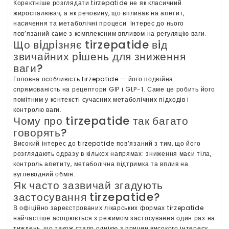
Коректнiше розглядати tirzepatide не як класичний
жироспалювач, а як речовину, що впливає на апетит,
насичення та метаболiчнi процеси. Iнтерес до нього
пов’язаний саме з комплексним впливом на регуляцiю ваги.
Що вiдрiзняє tirzepatide вiд
звичайних рiшень для зниження
ваги?
Головна особливiсть tirzepatide — його подвiйна
спрямованiсть на рецептори GIP i GLP-1. Саме це робить його
помiтним у контекстi сучасних метаболiчних пiдходiв i
контролю ваги.
Чому про tirzepatide так багато
говорять?
Високий iнтерес до tirzepatide пов’язаний з тим, що його
розглядають одразу в кiлькох напрямах: зниження маси тiла,
контроль апетиту, метаболiчна пiдтримка та вплив на
вуглеводний обмiн.
Як часто зазвичай згадують
застосування tirzepatide?
В офiцiйно зареєстрованих лiкарських формах tirzepatide
найчастiше асоцiюється з режимом застосування один раз на
тиждень, що також стало однiєю з причин високого iнтересу