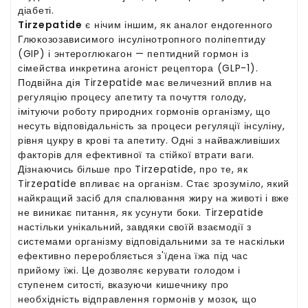
діабеті.
Tirzepatide
є нічим іншим, як аналог ендогенного
Глюкозозависимого інсулінотропного поліпептиду
(GIP) і энтероглюкагон — пептидний гормон із
сімейства инкретина агоніст рецептора (GLP-1).
Подвійна дія Tirzepatide має величезний вплив на
регуляцію процесу апетиту та почуття голоду,
імітуючи роботу природних гормонів організму, що
несуть відповідальність за процеси регуляції інсуліну,
рівня цукру в крові та апетиту. Одні з найважливіших
факторів для ефективної та стійкої втрати ваги.
Дізнаючись більше про Tirzepatide, про те, як
Tirzepatide впливає на організм. Стає зрозуміло, який
найкращий засіб для спалювання жиру на животі і вже
не виникає питання, як усунути боки. Tirzepatide
настільки унікальний, завдяки своїй взаємодії з
системами організму відповідальними за те наскільки
ефективно переробляється з'їдена їжа під час
прийому їжі. Це дозволяє керувати голодом і
ступенем ситості, вказуючи кишечнику про
необхідність відправлення гормонів у мозок, що