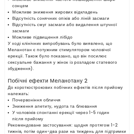
сонцем
Можливе зниження жирових відкладень
Відсутність сонячних опіків або ліній засмаги
Відсутність смуг засмаги або видалення штучної
засмаги
Можливе підвищення лібідо
У ході клінічних випробувань було виявлено, що
Меланотан є потужним стимулятором чоловічої
ерекції. Також було показано, що він посилює
сексуальне бажання у жінок із розладом статевого
збудження).
Побічні ефекти Меланотану 2
До короткострокових побічних ефектів після прийому
належать:
Почервоніння обличчя
Зниження апетиту, нудота та блювання
У чоловіків спонтанні ерекції через 1-5 годин
після прийому
Рекомендоване застосування: щодня протягом 1-2
тижнів, потім один-два рази на тиждень для підтримки