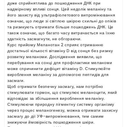
дуже сприйнятлива до пошкодження ДНК при
надмірному впливі сонця. Цей недолік меланіну та
його захисту від ультрафіолетового випромінювання
означає, що люди зі світлою шкірою схильні до опіків
та ризикують отримати більше пошкоджень ДНК. Це
також означає, що багато часу витрачається на їхню
здатність засмагнути, не обгораючи.
Курс прийому Меланотан 2 сприяє отриманню
достатньої кількості вітаміну D від сонця без ризику
розвитку меланоми. Дослідження виявили, що
перебування на сонці для профілактики меланоми
може спричинити дефіцит вітаміну D. Стимулюйте
вироблення меланіну за допомогою пептидів для
засмаги.
Щоб отримати безпечну засмагу, нам потрібно
стимулювати гормон, що стимулює меланоцити, який
відповідає за збільшення вироблення меланіну.
Стимулюючи природну пігментну систему організму
через процес меланогенезу, можна отримати захисну
засмагу до дії УФ-випромінювання, тим самим
знижуючи ймовірність пошкодження шкіри.