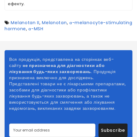
ефекту.
Melanotan II
,
Melanotan
,
α-melanocyte-stimulating
hormone
,
α-MSH
Вся продукція, представлена на сторінках веб-
сайту
не призначена для діагностики або
лікування будь-яких захворювань
. Продукція
призначена виключно для досліджень.
Представлені товари не є лікарськими препаратами,
засобами для діагностики або профілактики
лікування будь-яких захворювань, а також не
використовуються для смягчення або лікування
недомогань, викликаних
завдяки
захворюваням.
Subscribe