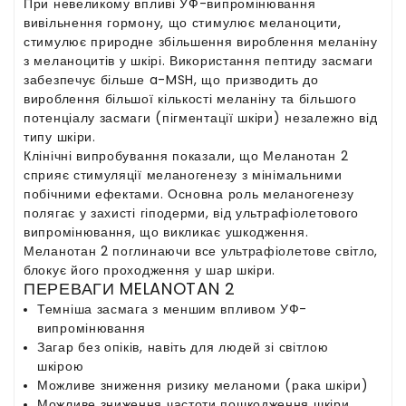
При невеликому впливі УФ-випромінювання
вивільнення гормону, що стимулює меланоцити,
стимулює природне збільшення вироблення меланіну
з меланоцитів у шкірі. Використання пептиду засмаги
забезпечує більше a-MSH, що призводить до
вироблення більшої кількості меланіну та більшого
потенціалу засмаги (пігментації шкіри) незалежно від
типу шкіри.
Клінічні випробування показали, що Меланотан 2
сприяє стимуляції меланогенезу з мінімальними
побічними ефектами. Основна роль меланогенезу
полягає у захисті гіподерми, від ультрафіолетового
випромінювання, що викликає ушкодження.
Меланотан 2 поглинаючи все ультрафіолетове світло,
блокує його проходження у шар шкіри.
ПЕРЕВАГИ MELANOTAN 2
Темніша засмага з меншим впливом УФ-
випромінювання
Загар без опіків, навіть для людей зі світлою
шкірою
Можливе зниження ризику меланоми (рака шкіри)
Можливе зниження частоти пошкодження шкіри