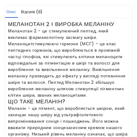
Опис
Відгуків (0)
МЕЛАНОТАН 2 І ВИРОБКА МЕЛАНІНУ
Меланотан 2 - це стимулюючий пептид, який
викликає фармакологічну засмагу шкіри.
Меланоцитстимулюючі гормони (МСГ) - це клас
пептидних гормонів, що виробляються в проміжній
частці гіпофіза, які стимулюють клітини меланоцити
відповідальні за пігментацію в шкірі та волоссі для
вироблення та вивільнення меланіну. Вивільнення
меланіну призводить до ефекту у вигляді потемніння
шкіри та волосся. Пептид Меланотан 2 збільшує
вироблення меланіну шляхом стимуляції пігментних
клітин шкіри, званих меланоцитами.
ЩО ТАКЕ МЕЛАНІН?
Меланін - це пігмент, що виробляється шкірою, який
захищає нашу шкіру від ультрафіолетового
випромінювання сонця і пошкоджень. Його можна
вважати природним сонцезахисним кремом нашого
організму. Низький рівень меланіну означає, що шкіра