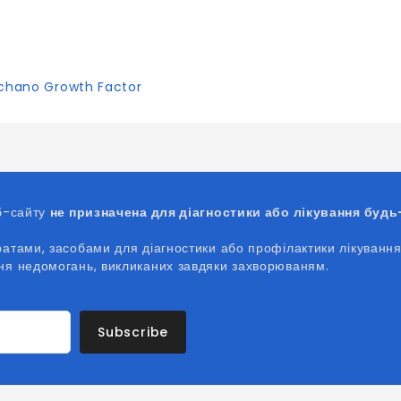
chano Growth Factor
еб-сайту
не призначена для діагностики або лікування буд
ратами, засобами для діагностики або профілактики лікування
ння недомогань, викликаних
завдяки
захворюваням.
Subscribe