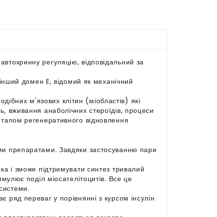
автокринну регуляцію, відповідальний за
 інший домен E, відомий як механічний
ібних м'язових клітин (міобластів) які
ь, вживання анаболічних стероїдів, процеси
 етапом регенеративного відновлення
ими препаратами. Завдяки застосуванню пари
лка і зможе підтримувати синтез тривалий
имулює поділ міосателітоцитів. Все це
системи.
є ряд переваг у порівнянні з курсом інсулін