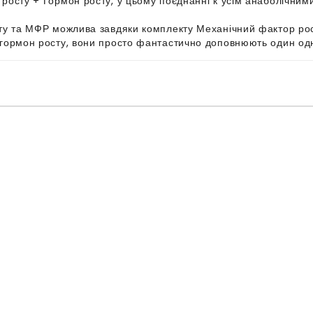
 росту + Гормон росту, у цьому поєднанні к усім анаболічни
сту та МФР можлива завдяки комплекту Механічний фактор рос
 гормон росту, вони просто фантастично доповнюють один од