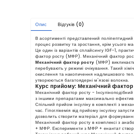
Опис
Відгуків (0)
В асортименті представлений поліпептидний 
процес розвитку та зростання, крім усього ма
Це один із варіантів сплайсингу IGF-1, практ
фактор росту (МФР). Механічний фактор рос
Механічний фактор росту
(МФР) викликаєтьс
перебувають у режимі очікування. Такий хімі
окислення та накопичення надлишкового тепла
утворюються багатоядерні м'язові волокна.
Курс прийому: Механічний факто
Механічний фактор росту - Інсуліноподібний
з іншими препаратами максимально ефектив
Спільний прийом інсуліну в комплекті з меха
час. Гіпоглікемія від прийому інсуліну запус
дозволить створити матеріал для формування
Механічний фактор росту в комплексі з анабо
+ МФР. Експерименти з МФР + енантат створят