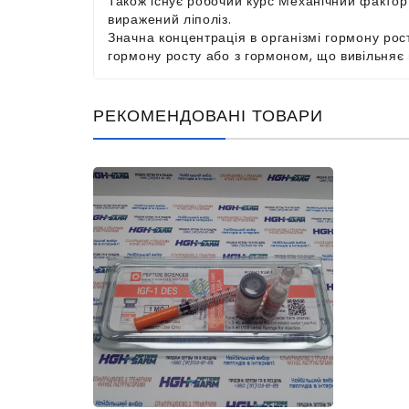
Також існує робочий курс Механічний фактор
виражений ліполіз.
Значна концентрація в організмі гормону ро
гормону росту або з гормоном, що вивільняє
РЕКОМЕНДОВАНІ ТОВАРИ