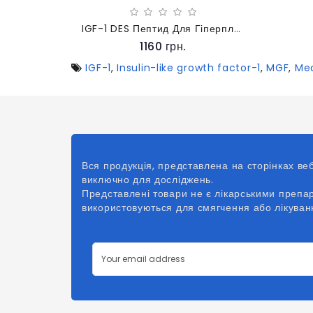
IGF-1 DES Пептид Для Гіперплазії
1160 грн.
IGF-1
,
Insulin-like growth factor-1
,
MGF
,
Me
Вся продукція, представлена на сторінках в
виключно для досліджень.
Представлені товари не є лікарськими препа
використовуються для смягчення або лікува