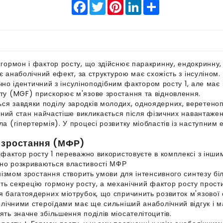
Facebook
Twitter
Pinterest
LinkedIn
Share
гормон і фактор росту, що здійснює паракринну, ендокринну, 
є анаболічний ефект, за структурою має схожість з інсуліном.
ично ідентичний з інсуліноподібним фактором росту 1, але має
ту (MGF) прискорює м'язове зростання та відновлення.
я завдяки поділу зародків молодих, одноядерних, веретенопод
чний стан найчастіше викликається після фізичних навантажен
 (гіпертермія). У процесі розвитку міобластів із наступним
р зростання (МФР)
 фактор росту 1 переважно використовуєте в комплексі з інш
но розкриваються властивості МФР
нізмом зростання створить умови для інтенсивного синтезу бі
тить секрецію гормону росту, а механічний фактор росту прост
 багатоядерних міотрубок, що спричинить розвиток м'язової 
лічними стероїдами має ще сильніший анаболічний відгук і ма
ь значне збільшення поділів міосателітоцитів.