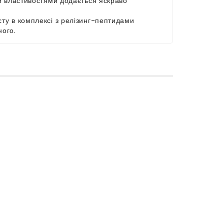
ми властивостями додається яскраво
ту в комплексі з релізинг-пептидами
ного.