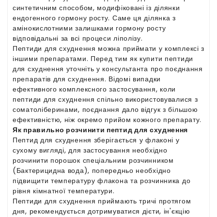
синтетичним способом, модифіковані із ділянки
ендогенного гормону росту. Саме ця ділянка з
амінокислотними залишками гормону росту
відповідальні за всі процеси ліполізу.
Пептиди для схуднення можна приймати у комплексі з
іншими препаратами. Перед тим як купити пептиди
для схуднення уточніть у консультанта про поєднання
препаратів для схуднення. Відомі випадки
ефективного комплексного застосування, коли
пептиди для схуднення спільно використовувалися з
соматоліберинами, поєднання дало відгук з більшою
ефективністю, ніж окремо прийом кожного препарату.
Як правильно розчинити пептид для схуднення
Пептид для схуднення зберігається у флаконі у
сухому вигляді, для застосування необхідно
розчинити порошок спеціальним розчинником
(Бактерицидна вода), попередньо необхідно
підвищити температуру флакона та розчинника до
рівня кімнатної температури.
Пептиди для схуднення приймають тричі протягом
дня, рекомендується дотримуватися дієти, ін'єкцію