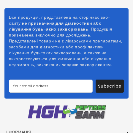
Вся продукція, представлена на сторінках веб-
сайту
не призначена для діагностики або
лікування будь-яких захворювань
. Продукція
призначена виключно для досліджень.
Представлені товари не є лікарськими препаратами,
засобами для діагностики або профілактики
лікування будь-яких захворювань, а також не
використовуються для смягчення або лікування
недомогань, викликаних
завдяки
захворюваням.
Subscribe
ІНФОРМАЦІЯ