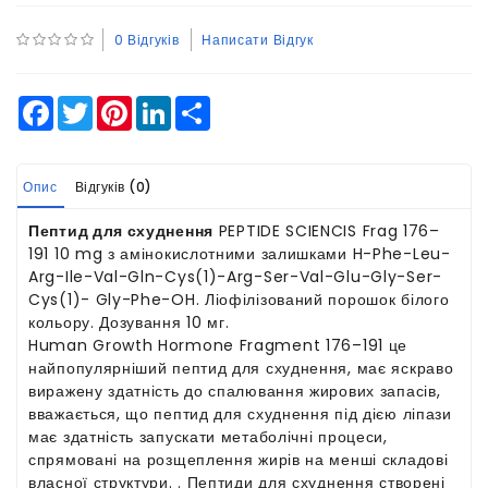
0 Відгуків
Написати Відгук
Facebook
Twitter
Pinterest
LinkedIn
Share
Опис
Відгуків (0)
Пептид для схуднення
PEPTIDE SCIENCIS Frag 176–
191 10 mg з амінокислотними залишками H-Phe-Leu-
Arg-Ile-Val-Gln-Cys(1)-Arg-Ser-Val-Glu-Gly-Ser-
Cys(1)- Gly-Phe-OH. Ліофілізований порошок білого
кольору. Дозування 10 мг.
Human Growth Hormone Fragment 176–191 це
найпопулярніший пептид для схуднення, має яскраво
виражену здатність до спалювання жирових запасів,
вважається, що пептид для схуднення під дією ліпази
має здатність запускати метаболічні процеси,
спрямовані на розщеплення жирів на менші складові
власної структури. . Пептиди для схуднення створені