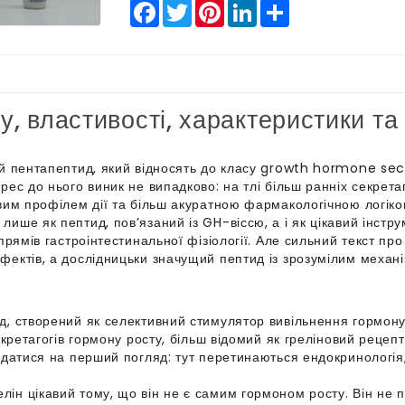
Facebook
Twitter
Pinterest
LinkedIn
Share
у, властивості, характеристики та
ий пентапептид, який відносять до класу growth hormone sec
рес до нього виник не випадково: на тлі більш ранніх секрета
овим профілем дії та більш акуратною фармакологічною логіко
ише як пептид, пов’язаний із GH-віссю, а і як цікавий інст
прямів гастроінтестинальної фізіології. Але сильний текст пр
фектів, а дослідницьки значущий пептид із зрозумілим механі
д, створений як селективний стимулятор вивільнення гормону 
секретагогів гормону росту, більш відомий як греліновий реце
здатися на перший погляд: тут перетинаються ендокринологія
н цікавий тому, що він не є самим гормоном росту. Він не п