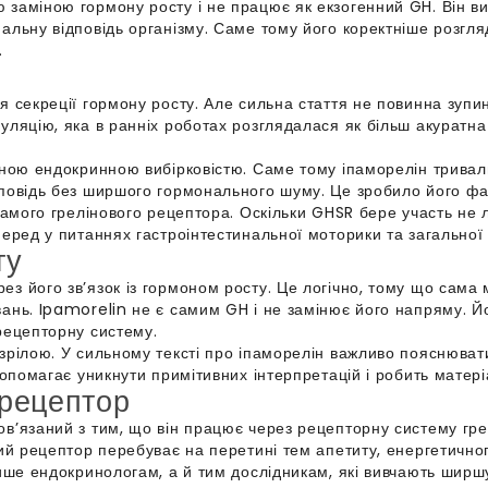
заміною гормону росту і не працює як екзогенний GH. Він ви
нальну відповідь організму. Саме тому його коректніше розгл
.
я секреції гормону росту. Але сильна стаття не повинна зупи
уляцію, яка в ранніх роботах розглядалася як більш акуратн
осною ендокринною вибірковістю. Саме тому іпаморелін трива
дповідь без ширшого гормонального шуму. Це зробило його ф
 самого грелінового рецептора. Оскільки GHSR бере участь не 
еред у питаннях гастроінтестинальної моторики та загальної 
ту
з його зв’язок із гормоном росту. Це логічно, тому що сама
ань. Ipamorelin не є самим GH і не замінює його напряму. Йо
рецепторну систему.
зрілою. У сильному тексті про іпаморелін важливо пояснювати
допомагає уникнути примітивних інтерпретацій і робить матер
 рецептор
в’язаний з тим, що він працює через рецепторну систему грел
вий рецептор перебуває на перетині тем апетиту, енергетичн
лише ендокринологам, а й тим дослідникам, які вивчають ширшу