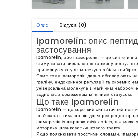
Опис
Відгуків (0)
Ipamorelin: опис пептид
застосування
Ipamorelin, або іпаморелін, — це синтетичн
стимулювати вивільнення гормону росту. Інте
привернув увагу як молекула з більш вибірк
Саме тому іпаморелін давно обговорюють не л
греліну, ендокринної регуляції та окремих на
універсальна молекула з магічним набором е
водночас з обмеженим клінічним статусом.
Що таке Ipamorelin
Ipamorelin — це короткий синтетичний пепти
пов’язана з тим, що він діє через рецептор 
іпаморелін із ширшою фізіологією, ніж може 
моторика шлунково-кишкового тракту.
Якщо пояснювати простими словами, іпаморелі