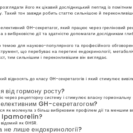
розглядати його як цікавий дослідницький пептид із помітни
у. Такий тон завжди робить статтю сильнішою й переконливіш
селективний GH-секретагог, який працює через греліновий ре
на з вибірковістю дії та здатністю допомагати дослідникам гл
темою для науково-популярного та професійного обговорення
трумент, що перебуває на перетині ендокринології, метаболічн
кст, тим сильнішим і переконливішим він виглядає.
ий відносять до класу GH-секретагогів і який стимулює виві
я від гормону росту?
іє через рецепторну систему і стимулює власну гормональну в
 селективним GH-секретагогом?
ся як молекула з більш вибірковим профілем дії та меншим вп
є Ipamorelin?
 відомий як GHSR.
а не лише ендокринології?