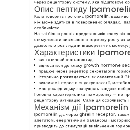
через рецепторну систему, яка підштовхує орг
Опис пептиду Ipamorel
Коли говорять про опис Ipamorelin, важливо
ніж може здатися в поверхневих оглядах. Іпа
особливістю.
На тлі більш ранніх представників класу він
стимулювати вивільнення гормону росту за сл
дозволило розглядати іпаморелін як молекулу
Характеристики Ipamore
синтетичний пентапептид;
відноситься до класу growth hormone se
працює через рецептор секретагогів гормон
історично розглядається як селективний GH
викликає інтерес в ендокринології, метабол
має дослідницьку значущість завдяки вибір
Головна характеристика іпамореліну — не про
рецепторну активацію. Саме ця особливість і
Механізм дії Ipamorelin
Ipamorelin діє через ghrelin receptor, тако
апетитом, енергетичним балансом і моторико
призводить до стимуляції вивільнення гормон