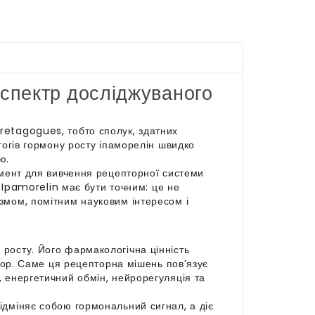
 спектр досліджуваного
retagogues, тобто сполук, здатних
гогів гормону росту іпаморелін швидко
ю.
румент для вивчення рецепторної системи
о Ipamorelin має бути точним: це не
змом, помітним науковим інтересом і
росту. Його фармакологічна цінність
птор. Саме ця рецепторна мішень пов’язує
, енергетичний обмін, нейрорегуляція та
ідміняє собою гормональний сигнал, а діє