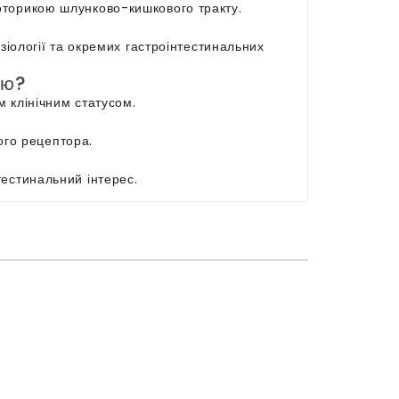
оторикою шлунково-кишкового тракту.
зіології та окремих гастроінтестинальних
ою?
 клінічним статусом.
вого рецептора.
тестинальний інтерес.