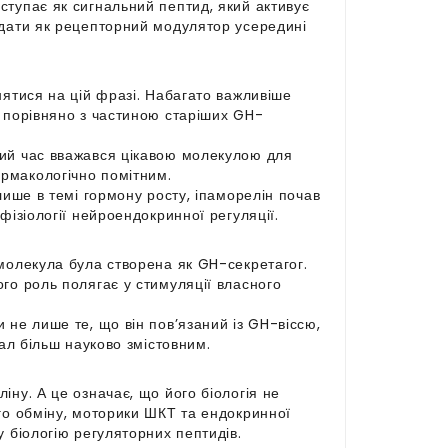
ступає як сигнальний пептид, який активує
ядати як рецепторний модулятор усередині
нятися на цій фразі. Набагато важливіше
а порівняно з частиною старіших GH-
лий час вважався цікавою молекулою для
армакологічно помітним.
лише в темі гормону росту, іпаморелін почав
фізіології нейроендокринної регуляції.
 молекула була створена як GH-секретагог.
го роль полягає у стимуляції власного
 не лише те, що він пов’язаний із GH-віссю,
іал більш науково змістовним.
іну. А це означає, що його біологія не
ого обміну, моторики ШКТ та ендокринної
 біологію регуляторних пептидів.