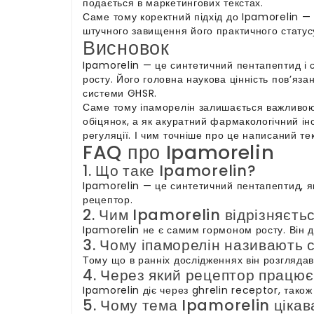
подається в маркетингових текстах.
Саме тому коректний підхід до Ipamorelin — 
штучного завищення його практичного статус
Висновок
Ipamorelin — це синтетичний пентапептид і 
росту. Його головна наукова цінність пов’яза
системи GHSR.
Саме тому іпаморелін залишається важливою 
обіцянок, а як акуратний фармакологічний інс
регуляції. І чим точніше про це написаний те
FAQ про Ipamorelin
1. Що таке Ipamorelin?
Ipamorelin — це синтетичний пентапептид, як
рецептор.
2. Чим Ipamorelin відрізняєтьс
Ipamorelin не є самим гормоном росту. Він д
3. Чому іпаморелін називають
Тому що в ранніх дослідженнях він розглядав
4. Через який рецептор працю
Ipamorelin діє через ghrelin receptor, також
5. Чому тема Ipamorelin цікав