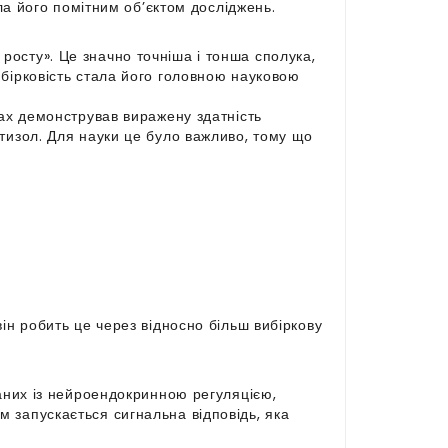
ила його помітним об’єктом досліджень.
осту». Це значно точніша і тонша сполука,
ибірковість стала його головною науковою
тах демонстрував виражену здатність
ртизол. Для науки це було важливо, тому що
ін робить це через відносно більш вибіркову
заних із нейроендокринною регуляцією,
 запускається сигнальна відповідь, яка