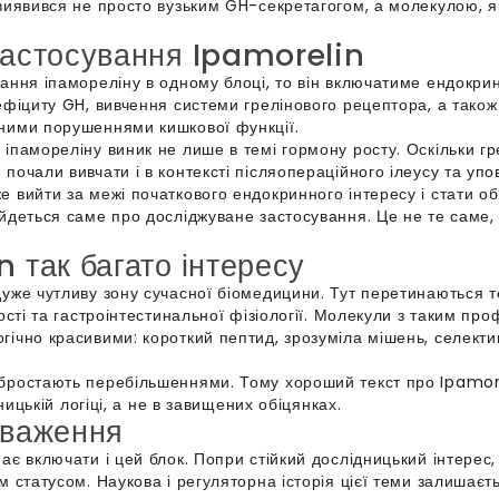
 виявився не просто вузьким GH-секретагогом, а молекулою, я
застосування Ipamorelin
ання іпамореліну в одному блоці, то він включатиме ендокрин
ефіциту GH, вивчення системи грелінового рецептора, а також
йними порушеннями кишкової функції.
іпамореліну виник не лише в темі гормону росту. Оскільки гр
почали вивчати і в контексті післяопераційного ілеусу та уп
вийти за межі початкового ендокринного інтересу і стати об’
йдеться саме про досліджуване застосування. Це не те саме,
 так багато інтересу
дуже чутливу зону сучасної біомедицини. Тут перетинаються 
ності та гастроінтестинальної фізіології. Молекули з таким п
ічно красивими: короткий пептид, зрозуміла мішень, селектив
бростають перебільшеннями. Тому хороший текст про Ipamorel
ницькій логіці, а не в завищених обіцянках.
уваження
ає включати і цей блок. Попри стійкий дослідницький інтерес
м статусом. Наукова і регуляторна історія цієї теми залишаєт