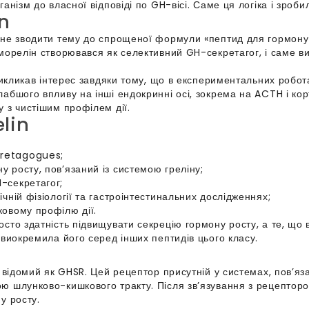
анізм до власної відповіді по GH-вісі. Саме ця логіка і зроб
in
 не зводити тему до спрощеної формули «пептид для гормону р
морелін створювався як селективний GH-секретагог, і саме в
 викликав інтерес завдяки тому, що в експериментальних робо
абшого впливу на інші ендокринні осі, зокрема на ACTH і ко
 з чистішим профілем дії.
lin
cretagogues;
у росту, пов’язаний із системою греліну;
-секретагог;
ічній фізіології та гастроінтестинальних дослідженнях;
ковому профілю дії.
сто здатність підвищувати секрецію гормону росту, а те, що в
 виокремила його серед інших пептидів цього класу.
ж відомий як GHSR. Цей рецептор присутній у системах, пов’я
ю шлунково-кишкового тракту. Після зв’язування з рецептором
у росту.