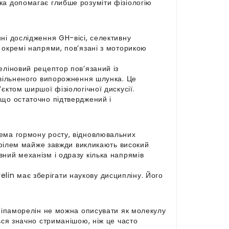
ка допомагає глибше розуміти фізіологію
ні дослідження GH-вісі, селективну
 окремі напрями, пов’язані з моторикою
еліновий рецептор пов’язаний із
овільненого випорожнення шлунка. Це
єктом ширшої фізіологічної дискусії.
 що остаточно підтверджений і
тема гормону росту, відновлювальних
рофілем майже завжди викликають високий
ний механізм і одразу кілька напрямів
in має зберігати наукову дисципліну. Його
, іпаморелін не можна описувати як молекулу
ься значно стриманішою, ніж це часто