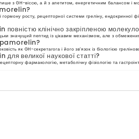
лише з GH-віссю, а й з апетитом, енергетичним балансом і м
amorelin?
ї гормону росту, рецепторної системи греліну, ендокринної фі
n повністю клінічно закріпленою молекул
цьки значущий пептид із цікавим механізмом, але з обмеженим
 Ipamorelin?
ковість як GH-секретагога і його зв’язок із біологією греліно
n для великої наукової статті?
ецепторну фармакологію, метаболічну фізіологію та гастроін