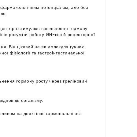
м фармакологічним потенціалом, але без
ою.
цептор і стимулює вивільнення гормону
ибше розуміти роботу GH-вісі й рецепторної
. Він цікавий не як молекула гучних
ої фізіології та гастроінтестинальної
льнення гормону росту через греліновий
ідповідь організму.
ливом на деякі інші гормональні осі.