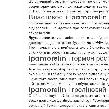
Це важливий момент: іпаморелін не є прямою 
рецепторну систему і запускає власну гормо
GH-вісі, а не як аналог самого гормону росту
Властивості Ipamorelin
Головна властивість іпамореліну — стимуляці
підкреслити, що йдеться про селективну стим
секретагогів.
Друга важлива властивість пов’язана з відн
досліджень, де потрібно було вивчати GH-ві
Третя властивість пов’язана вже з біологією
викликати інтерес і в інших напрямах, насамп
Ipamorelin і гормон рос
Іпаморелін найчастіше обговорюють саме чере
Але тут важливо зберігати точність формулюв
вивільнення гормону росту через відповідну 
Саме така постановка питання і робить тему 
а й те, яким чином він у неї вбудований. Це 
Ipamorelin і греліновий
Особливий науковий інтерес до Ipamorelin по
зводиться лише до гіпофізарної осі. Греліно
регуляції. Тому іпаморелін став цікавим не 