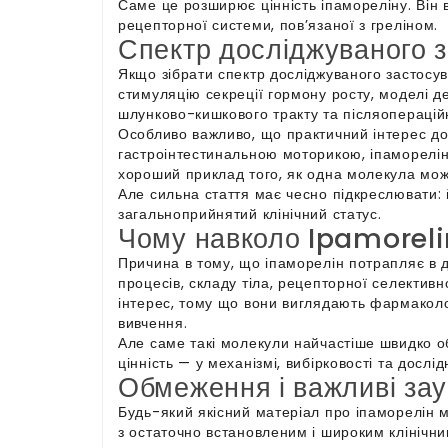
Саме це розширює цінність іпамореліну. Він
рецепторної системи, пов’язаної з греліном.
Спектр досліджуваного 
Якщо зібрати спектр досліджуваного застосув
стимуляцію секреції гормону росту, моделі д
шлунково-кишкового тракту та післяопераці
Особливо важливо, що практичний інтерес до 
гастроінтестинальною моторикою, іпаморелін 
хороший приклад того, як одна молекула може 
Але сильна стаття має чесно підкреслювати: 
загальноприйнятий клінічний статус.
Чому навколо Ipamorelin
Причина в тому, що іпаморелін потрапляє в 
процесів, складу тіла, рецепторної селектив
інтерес, тому що вони виглядають фармаколог
вивчення.
Але саме такі молекули найчастіше швидко о
цінність — у механізмі, вибірковості та дослід
Обмеження і важливі за
Будь-який якісний матеріал про іпаморелін м
з остаточно встановленим і широким клінічни