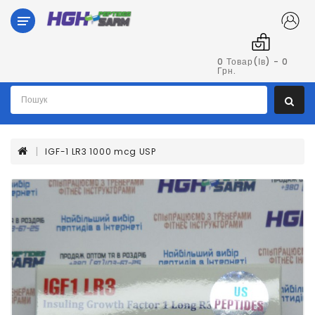
Категорії
Гормон
0 Товар(ів) - 0
Грн.
Росту
Пептиди
IGF-1 LR3 1000 mcg USP