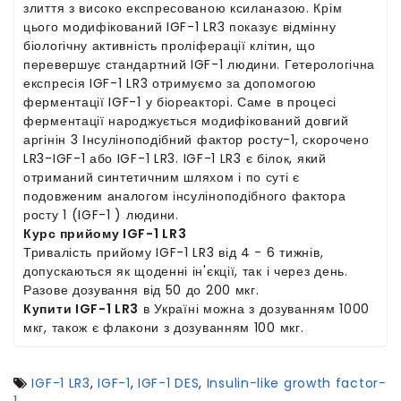
злиття з високо експресованою ксиланазою. Крім
цього модифікований IGF-1 LR3 показує відмінну
біологічну активність проліферації клітин, що
перевершує стандартний IGF-1 людини. Гетерологічна
експресія IGF-1 LR3 отримуємо за допомогою
ферментації IGF-1 у біореакторі. Саме в процесі
ферментації народжується модифікований довгий
аргінін 3 Інсуліноподібний фактор росту-1, скорочено
LR3-IGF-1 або IGF-1 LR3.
IGF-1 LR3
є білок, який
отриманий синтетичним шляхом і по суті є
подовженим аналогом інсуліноподібного фактора
росту 1 (IGF-1 ) людини.
Курс прийому IGF-1 LR3
Тривалість прийому IGF-1 LR3 від 4 - 6 тижнів,
допускаються як щоденні ін'єкції, так і через день.
Разове дозування від 50 до 200 мкг.
Купити IGF-1 LR3
в Україні можна з дозуванням 1000
мкг, також є флакони з дозуванням 100 мкг.
IGF-1 LR3
,
IGF-1
,
IGF-1 DES
,
Insulin-like growth factor-
1