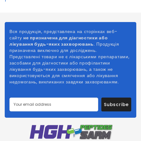
Вся продукція, представлена на сторінках веб-
сайту
не призначена для діагностики або
лікування будь-яких захворювань
. Продукція
призначена виключно для досліджень.
Представлені товари не є лікарськими препаратами,
засобами для діагностики або профілактики
лікування будь-яких захворювань, а також не
використовуються для смягчення або лікування
недомогань, викликаних
завдяки
захворюваням.
Subscribe