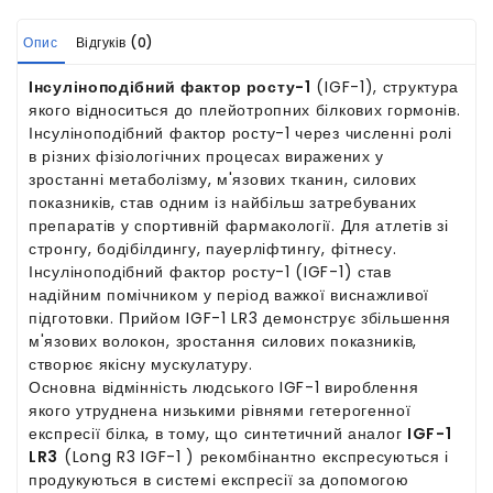
Опис
Відгуків (0)
Інсуліноподібний фактор росту-1
(IGF-1), структура
якого відноситься до плейотропних білкових гормонів.
Інсуліноподібний фактор росту-1 через численні ролі
в різних фізіологічних процесах виражених у
зростанні метаболізму, м'язових тканин, силових
показників, став одним із найбільш затребуваних
препаратів у спортивній фармакології. Для атлетів зі
стронгу, бодібілдингу, пауерліфтингу, фітнесу.
Інсуліноподібний фактор росту-1 (IGF-1) став
надійним помічником у період важкої виснажливої ​​
підготовки. Прийом IGF-1 LR3 демонструє збільшення
м'язових волокон, зростання силових показників,
створює якісну мускулатуру.
Основна відмінність людського IGF-1 вироблення
якого утруднена низькими рівнями гетерогенної
експресії білка, в тому, що синтетичний аналог
IGF-1
LR3
(Long R3 IGF-1 ) рекомбінантно експресуються і
продукуються в системі експресії за допомогою