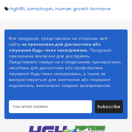
hgh191
,
somatropin
,
human growth hormone
Вся продукція, представлена на сторінках веб-
сайту
не призначена для діагностики або
лікування будь-яких захворювань
. Продукція
призначена виключно для досліджень.
Представлені товари не є лікарськими препаратами,
засобами для діагностики або профілактики
лікування будь-яких захворювань, а також не
використовуються для смягчення або лікування
недомогань, викликаних
завдяки
захворюваням.
Subscribe