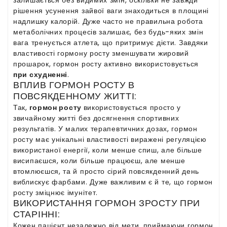
рішення усунення зайвої ваги знаходиться в площині
надлишку калорій. Дуже часто не правильна робота
метаболічних процесів залишає, без будь-яких змін
вага тренується атлета, що притримує дієти. Завдяки
властивості гормону росту зменшувати жировий
прошарок, гормон росту активно використовується
при схудненні
.
ВПЛИВ ГОРМОН РОСТУ В
ПОВСЯКДЕННОМУ ЖИТТІ:
Так,
гормон росту
використовується просто у
звичайному житті без досягнення спортивних
результатів. У малих терапевтичних дозах, гормон
росту має унікальні властивості виражені регуляцією
використаної енергії, коли менше спиш, але більше
висипаєшся, коли більше працюєш, але менше
втомлюєшся, та й просто сірий повсякденний день
виблискує фарбами. Дуже важливим є й те, що гормон
росту зміцнює імунітет.
ВИКОРИСТАННЯ ГОРМОН ЗРОСТУ ПРИ
СТАРІННІ:
Кожен пацієнт незалежно від мети, приймаючи гормон