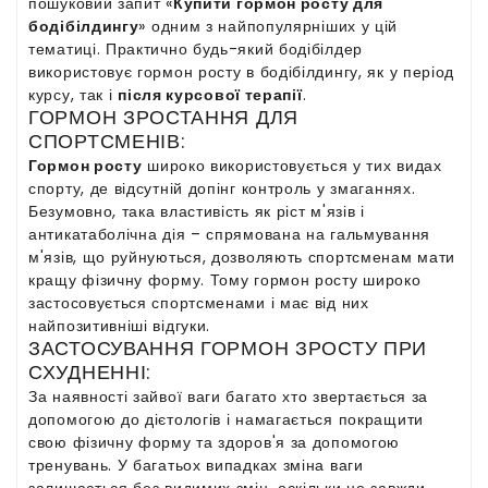
пошуковий запит «
Купити гормон росту для
бодібілдингу
» одним з найпопулярніших у цій
тематиці. Практично будь-який бодібілдер
використовує гормон росту в бодібілдингу, як у період
курсу, так і
після курсової терапії
.
ГОРМОН ЗРОСТАННЯ ДЛЯ
СПОРТСМЕНІВ:
Гормон росту
широко використовується у тих видах
спорту, де відсутній допінг контроль у змаганнях.
Безумовно, така властивість як ріст м'язів і
антикатаболічна дія – спрямована на гальмування
м'язів, що руйнуються, дозволяють спортсменам мати
кращу фізичну форму. Тому гормон росту широко
застосовується спортсменами і має від них
найпозитивніші відгуки.
ЗАСТОСУВАННЯ ГОРМОН ЗРОСТУ ПРИ
СХУДНЕННІ:
За наявності зайвої ваги багато хто звертається за
допомогою до дієтологів і намагається покращити
свою фізичну форму та здоров'я за допомогою
тренувань. У багатьох випадках зміна ваги
залишається без видимих ​​змін, оскільки не завжди