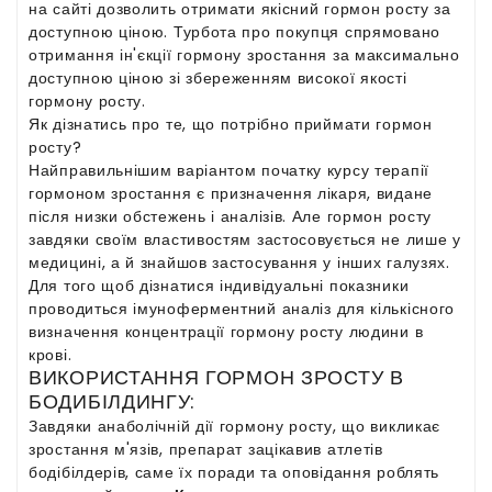
на сайті дозволить отримати якісний гормон росту за
доступною ціною. Турбота про покупця спрямовано
отримання ін'єкції гормону зростання за максимально
доступною ціною зі збереженням високої якості
гормону росту.
Як дізнатись про те, що потрібно приймати гормон
росту?
Найправильнішим варіантом початку курсу терапії
гормоном зростання є призначення лікаря, видане
після низки обстежень і аналізів. Але гормон росту
завдяки своїм властивостям застосовується не лише у
медицині, а й знайшов застосування у інших галузях.
Для того щоб дізнатися індивідуальні показники
проводиться імуноферментний аналіз для кількісного
визначення концентрації гормону росту людини в
крові.
ВИКОРИСТАННЯ ГОРМОН ЗРОСТУ В
БОДИБІЛДИНГУ:
Завдяки анаболічній дії гормону росту, що викликає
зростання м'язів, препарат зацікавив атлетів
бодібілдерів, саме їх поради та оповідання роблять