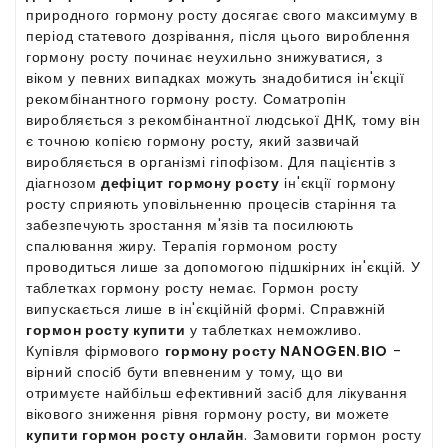
природного гормону росту досягає свого максимуму в
період статевого дозрівання, після цього вироблення
гормону росту починає неухильно знижуватися, з
віком у певних випадках можуть знадобитися ін'єкції
рекомбінантного гормону росту. Соматропін
виробляється з рекомбінантної людської ДНК, тому він
є точною копією гормону росту, який зазвичай
виробляється в організмі гіпофізом. Для пацієнтів з
діагнозом
дефіцит гормону росту
ін'єкції гормону
росту сприяють уповільненню процесів старіння та
забезпечують зростання м'язів та посилюють
спалювання жиру. Терапія гормоном росту
проводиться лише за допомогою підшкірних ін'єкцій. У
таблетках гормону росту немає. Гормон росту
випускається лише в ін'єкційній формі. Справжній
гормон росту купити
у таблетках неможливо.
Купівля фірмового
гормону росту NANOGEN.BIO
-
вірний спосіб бути впевненим у тому, що ви
отримуєте найбільш ефективний засіб для лікування
вікового зниження рівня гормону росту, ви можете
купити гормон росту онлайн
. Замовити гормон росту