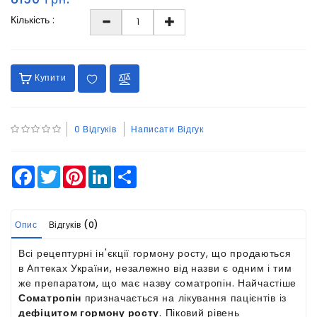
Кількість :
Купити
0 Відгуків
Написати Відгук
Facebook
Twitter
Pinterest
LinkedIn
Share
Опис
Відгуків (0)
Всі рецептурні ін'єкції гормону росту, що продаються
в Аптеках України, незалежно від назви є одним і тим
же препаратом, що має назву соматропін. Найчастіше
Соматропін
призначається на лікування пацієнтів із
дефіцитом гормону росту
. Піковий рівень