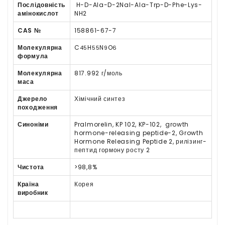
Послідовність
H-D-Ala-D-2Nal-Ala-Trp-D-Phe-Lys-
амінокислот
NH2
CAS №
158861-67-7
Молекулярна
C
H
N
O
45
55
9
6
формула
Молекулярна
817.992
г/моль
маса
Джерело
Хімічний синтез
походження
Синоніми
Pralmorelin, KP 102, KP-102, growth
hormone-releasing peptide-2, Growth
Hormone Releasing Peptide 2
, рилізинг-
пептид гормону росту 2
Чистота
>98,8%
Країна
Корея
виробник