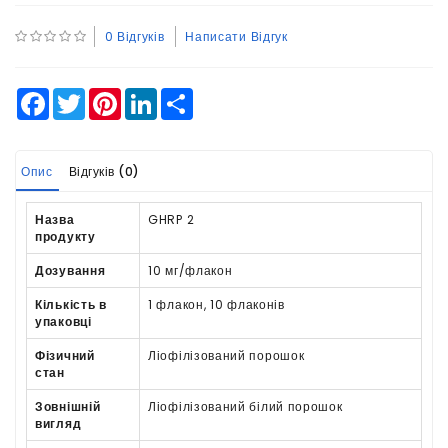
0 Відгуків
Написати Відгук
Facebook
Twitter
Pinterest
LinkedIn
Share
Опис
Відгуків (0)
Назва
GHRP 2
продукту
Дозування
10 мг/флакон
Кількість в
1 флакон, 10 флаконів
упаковці
Фізичний
Ліофілізований порошок
стан
Зовнішній
Ліофілізований білий порошок
вигляд