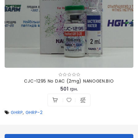
CJC-1295 No DAC (2mg) NANOGEN.BIO
501 грн.
GHRP
,
GHRP-2