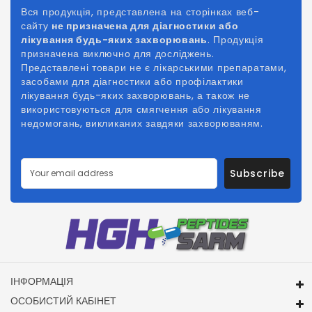
Вся продукція, представлена на сторінках веб-
сайту
не призначена для діагностики або
лікування будь-яких захворювань
. Продукція
призначена виключно для досліджень.
Представлені товари не є лікарськими препаратами,
засобами для діагностики або профілактики
лікування будь-яких захворювань, а також не
використовуються для смягчення або лікування
недомогань, викликаних
завдяки
захворюваням.
Subscribe
ІНФОРМАЦІЯ
ОСОБИСТИЙ КАБІНЕТ