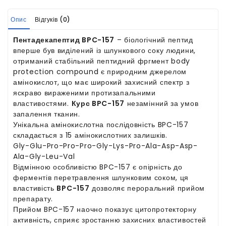
Опис
Відгуків (0)
Пентадекапептид BPC-157
– біологічний пептид
вперше був виділений із шлункового соку людини,
отриманий стабільний пептидний фргмент body
protection compound є природним джерелом
амінокислот, що має широкий захисний спектр з
яскраво вираженими протизапальними
властивостями.
Курс BPC-157
незамінний за умов
запалення тканин.
Унікальна амінокислотна послідовність BPC-157
складається з 15 амінокислотних залишків.
Gly-Glu-Pro-Pro-Pro-Gly-Lys-Pro-Ala-Asp-Asp-
Ala-Gly-Leu-Val
Відмінною особливістю BPC-157 є опірність до
ферментів перетравлення шлунковим соком, ця
властивість
BPC-157
дозволяє пероральний прийом
препарату.
Прийом BPC-157 наочно показує цитопротекторну
активність, сприяє зростанню захисних властивостей