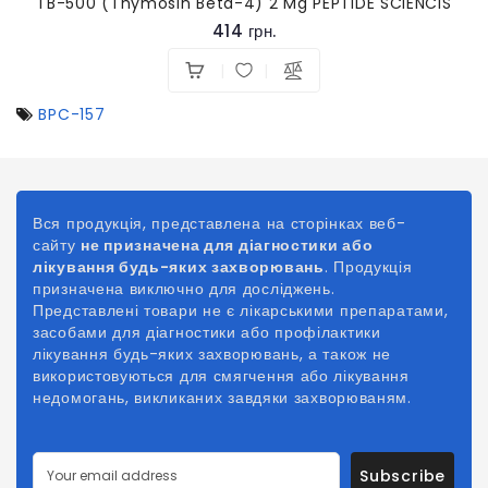
TB-500 (Thymosin Beta-4) 2 Mg PEPTIDE SCIENCIS
414 грн.
BPC-157
Вся продукція, представлена на сторінках веб-
сайту
не призначена для діагностики або
лікування будь-яких захворювань
. Продукція
призначена виключно для досліджень.
Представлені товари не є лікарськими препаратами,
засобами для діагностики або профілактики
лікування будь-яких захворювань, а також не
використовуються для смягчення або лікування
недомогань, викликаних
завдяки
захворюваням.
Subscribe