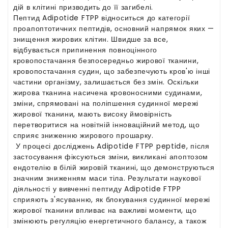
дій в клітині призводить до її загибелі.
Пептид Adipotide FTPP відноситься до категорії
проапоптотичних пептидів, основний напрямок яких —
знищення жирових клітин. Швидше за все,
відбувається припинення повноцінного
кровопостачання безпосередньо жирової тканини,
кровопостачання судин, що забезпечують кров'ю інші
частини організму, залишається без змін. Оскільки
жирова тканина насичена кровоносними судинами,
зміни, спрямовані на поліпшення судинної мережі
жирової тканини, мають високу ймовірність
перетворитися на новітній інноваційний метод, що
сприяє зниженню жирового прошарку.
У процесі досліджень Adipotide FTPP peptide, після
застосування фіксуються зміни, викликані апоптозом
ендотелію в білій жировій тканині, що демонструються
значним зниженням маси тіла. Результати наукової
діяльності у вивченні пептиду Adipotide FTPP
сприяють з'ясуванню, як блокування судинної мережі
жирової тканини впливає на важливі моменти, що
змінюють регуляцію енергетичного балансу, а також