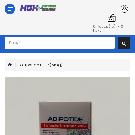
Категорії
Гормон
0 Товар(ів) - 0
Грн.
Росту
Пептиди
Adipotide FTPP (5mg)