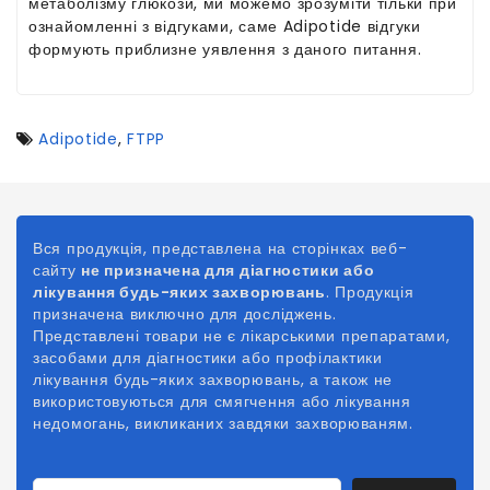
метаболізму глюкози, ми можемо зрозуміти тільки при
ознайомленні з відгуками, саме Adipotide відгуки
формують приблизне уявлення з даного питання.
Adipotide
,
FTPP
Вся продукція, представлена на сторінках веб-
сайту
не призначена для діагностики або
лікування будь-яких захворювань
. Продукція
призначена виключно для досліджень.
Представлені товари не є лікарськими препаратами,
засобами для діагностики або профілактики
лікування будь-яких захворювань, а також не
використовуються для смягчення або лікування
недомогань, викликаних
завдяки
захворюваням.