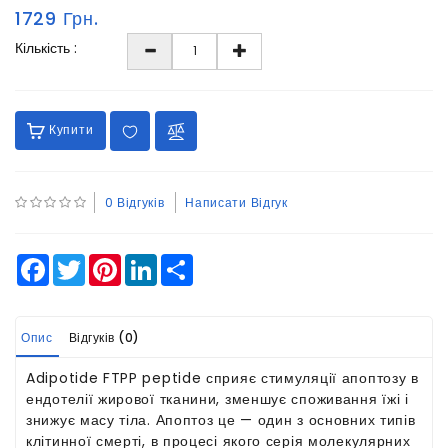
1729 Грн.
Кількість :
Купити
0 Відгуків
Написати Відгук
Facebook
Twitter
Pinterest
LinkedIn
Share
Опис
Відгуків (0)
Adipotide FTPP peptide сприяє стимуляції апоптозу в
ендотелії жирової тканини, зменшує споживання їжі і
знижує масу тіла. Апоптоз це — один з основних типів
клітинної смерті, в процесі якого серія молекулярних