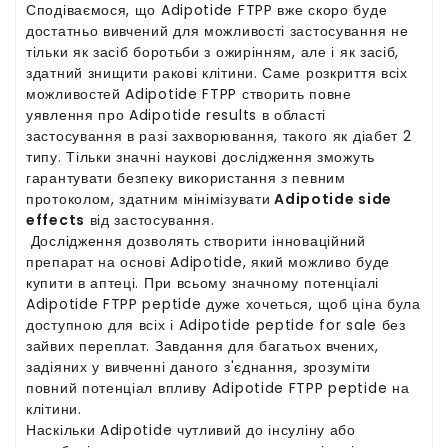
Сподіваємося, що Adipotide FTPP вже скоро буде
достатньо вивчений для можливості застосування не
тільки як засіб боротьби з ожирінням, але і як засіб,
здатний знищити ракові клітини. Саме розкриття всіх
можливостей Adipotide FTPP створить повне
уявлення про Adipotide results в області
застосування в разі захворювання, такого як діабет 2
типу. Тільки значні наукові дослідження зможуть
гарантувати безпеку використання з певним
протоколом, здатним мінімізувати
Adipotide side
effects
від застосування.
Дослідження дозволять створити інноваційний
препарат на основі Adipotide, який можливо буде
купити в аптеці. При всьому значному потенціалі
Adipotide FTPP peptide дуже хочеться, щоб ціна була
доступною для всіх і Adipotide peptide for sale без
зайвих переплат. Завдання для багатьох вчених,
задіяних у вивченні даного з'єднання, зрозуміти
повний потенціал впливу Adipotide FTPP peptide на
клітини.
Наскільки Adipotide чутливий до інсуліну або