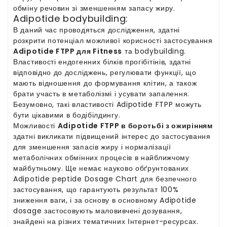
обміну речовин зі зменшенням запасу жиру.
Adipotide bodybuilding:
В даний час проводяться дослідження, здатні
розкрити потенціал можливої корисності застосування
Adipotide FTPP для Fitness
та bodybuilding.
Властивості ендогенних білків прогібітінів, здатні
відповідно до досліджень, регулювати функції, що
мають відношення до формування клітин, а також
брати участь в метаболізмі і усувати запалення.
Безумовно, такі властивості Adipotide FTPP можуть
бути цікавими в бодібілдингу.
Можливості
Adipotide FTPP в боротьбі з ожирінням
здатні викликати підвищений інтерес до застосування
для зменшення запасів жиру і нормалізації
метаболічних обмінних процесів в найближчому
майбутньому. Ще немає науково обґрунтованих
Adipotide peptide Dosage Chart для безпечного
застосування, що гарантують результат 100%
зниження ваги, і за основу в основному Adipotide
dosage застосовують маловивчені дозування,
знайдені на різних тематичних Інтернет-ресурсах.