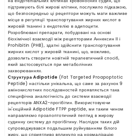
на ендотеліальних клітинах кровоносних судин, що
підтримують білі жирові клітини, послужило підказкою,
що безпосередньо ці рецептори можуть мати важливе
місце в регуляції транспортування жирних кислот в
жировій тканині з ендотелію в адипоцити.
Розроблювані препарати, побудовані на основі
біохімічної взаємодії між рецепторами Аннексин II і
Prohibitin (PHB), здатні здійснити транспортування
жирних кислот у жировій тканині, що, можливо,
дозволить створити новітній терапевтичний спосіб,
який застосовується при метаболічних
захворюваннях.
Структура Adipotide
(Fat Targeted Proapoptotic
Peptide) настільки унікальна, що саме за рахунок 9
амінокислотних послідовностей проявляється така
специфічна аналогічність до системи взаємодії
рецепторів ANXA2-прогібітин. Використовуючи
ін'єкційний Adipotide FTPP peptide, ми таким чином
направляємо проапоптотичний пептид в жирову
судинну систему до прогібітину. Наслідок таких дій
супроводжувався подальшим руйнуванням білого
жиру, що сприятливо вплинуло на нормалізацію