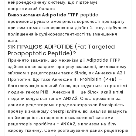
нейроендокринну систему, що підтримує
енергетичний баланс.
Використання Adipotide FTPP
peptide
продемонструвало ймовірність корисності препарату
при симптомах захворювання діабет 2 типу, відбулося
поліпшення інсулінорезистентності та зменшення
ваги.
ЯК ПРАЦЮЄ ADIPOTIDE (Fat Targeted
Proapoptotic Peptide)?
Прийнято вважати, що механізм дії Adipotide FTPP
здійснюється завдяки процесу взаємодії, викликаному
зв'язком з рецепторами таких білків, як Аннексин А2 і
Прогібітин. Що таке Аннексин II і Prohibitin (
PHB
) —
багатофункціональний білок, що кодується в організмі
людини геном PHB. Анексин II — це білок, який в тілі
людини кодується геном ANXA2. Спостереження за
даними рецепторами продемонстрували ймовірність
прояву в значному спектрі клітин, всі аналізи вказують
на ймовірність створення ексклюзивної системи
рецепторів прогібітин - ANXA2, з впливом на білу
жирову тканину. Саме розташування даних рецепторів