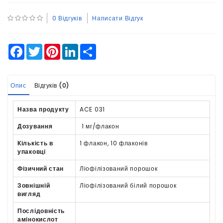
0 Відгуків
Написати Відгук
Facebook
Twitter
Pinterest
LinkedIn
Share
Опис
Відгуків (0)
Назва продукту
ACE 031
Дозування
1 мг/флакон
Кількість в
1 флакон, 10 флаконів
упаковці
Фізичний стан
Ліофілізований порошок
Зовнішній
Ліофілізований білий порошок
вигляд
Послідовність
амінокислот