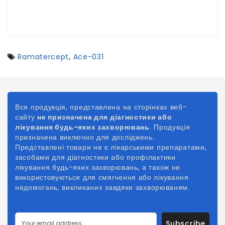
Ramatercept
,
Ace-031
Вся продукція, представлена на сторінках веб-
сайту
не призначена для діагностики або
лікування будь-яких захворювань
. Продукція
призначена виключно для досліджень.
Представлені товари не є лікарськими препаратами,
засобами для діагностики або профілактики
лікування будь-яких захворювань, а також не
використовуються для смягчення або лікування
недомогань, викликаних
завдяки
захворюваням.
Subscribe