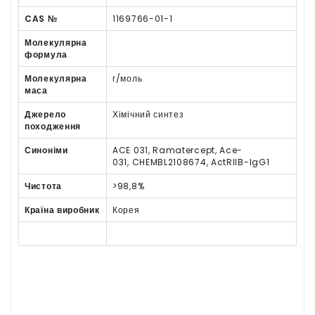
CAS №
1169766-01-1
Молекулярна
формула
Молекулярна
г/моль
маса
Джерело
Хімічний синтез
походження
Синоніми
ACE 031, Ramatercept, Ace-
031, CHEMBL2108674, ActRIIB-IgG1
Чистота
>98,8%
Країна виробник
Корея